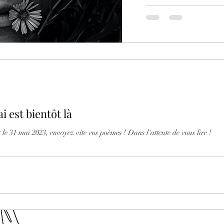
 est bientôt là
 le 31 mai 2023, envoyez vite vos poèmes ! Dans l'attente de vous lire !