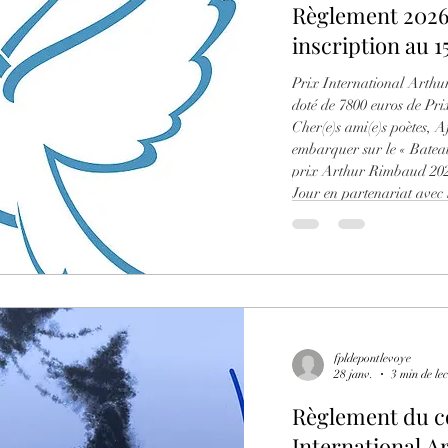
Règlement 2026 prolongation da
inscriptio
Prix International Arthur Rimbaud Conco
doté de 7800 euros de Prix Gif sur Yvette le 16 Mai 2
Cher(e)s ami(e)s poètes, A
embarquer sur le « Batea
prix Arthur Rimbaud 2026
Jour e
fpldepontlevoye
28 janv.
3 min de le
Règlement du c
International 