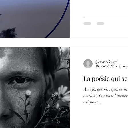
fpldepontlevoye
19 août 2023
1 min 
La poésie qui se
Ami forgeron, répares-tu 
perdus ? Ou bien l’atelier
usé pour...