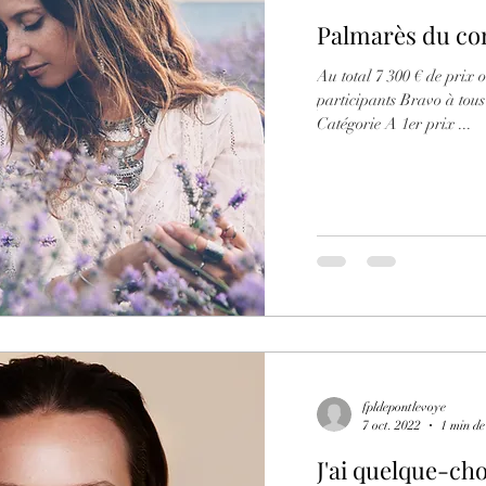
Palmarès du co
Au total 7 300 € de prix o
participants Bravo à tou
Catégorie A 1er prix ...
fpldepontlevoye
7 oct. 2022
1 min de
J'ai quelque-cho