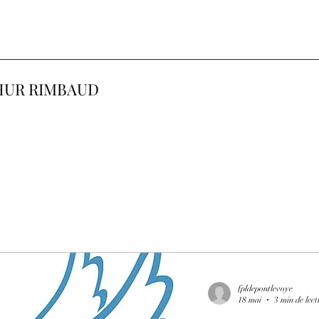
HUR RIMBAUD
fpldepontlevoye
18 mai
3 min de lect