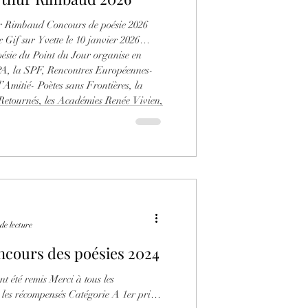
ur Rimbaud Concours de poésie 2026
026
du Point du Jour organise en
A, la SPF, Rencontres Européennes-
l’Amitié- Poètes sans Frontières, la
etournés, les Académies Renée Vivien,
che sur Saône, Luna Rossa,
de lecture
ncours des poésies 2024
nt été remis Merci à tous les
nsés Catégorie A 1er prix