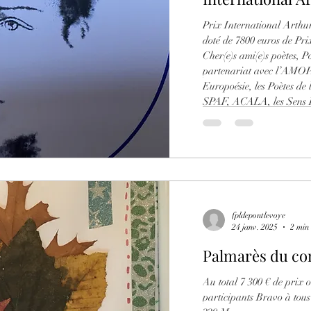
Prix International Arth
doté de 7800 euros de Prix Gif sur Yvette le 10 janvier 2
Cher(e)s ami(e)s poètes, Poésie 
partenariat avec l’AMOP
Europoésie, les Poètes de 
SPAF, ACALA, les Sens R
de Macon et de Villefran
fpldepontlevoye
24 janv. 2025
2 min 
Palmarès du co
Au total 7 300 € de prix o
participants Bravo à tous les récompe