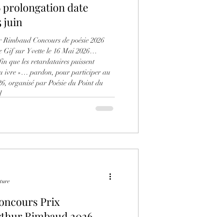
te
n au 15 juin
urs de poésie 2026
026
fin que les retardataires puissent
u ivre »… pardon, pour participer au
, organisé par Poésie du Point du
n partenariat avec l
cture
oncours Prix
Arthur Rimbaud 2026