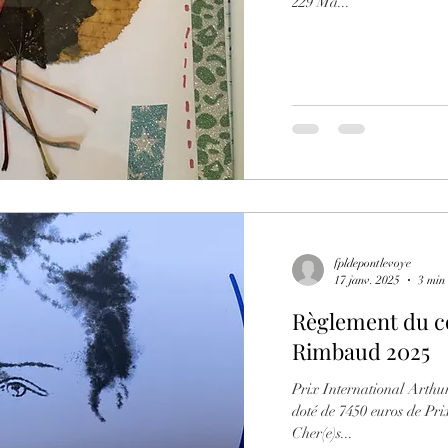
229 Ma...
fpldepontlevoye
17 janv. 2025
3 min 
Règlement du c
Rimbaud 2025
Prix International Arth
doté de 7450 euros de Prix Gif sur Yvette le 30 Novembre 2
Cher(e)s...