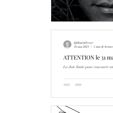
fpldepontlevoye
16 mai 2023
1 min de lecture
ATTENTION le 31 mai
La date limite pour concourir est