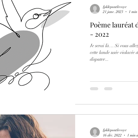
fpldepontlevoye
21 janv. 2023
1 min 
Poème lauréat 
- 2022
Je serai là… Si vous allez
cette lande usée violacée d
disputer...
fpldepontlevoye
16 déc. 2022
1 min d